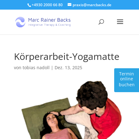
+4930 2000 66 80
praxis@marcbacks.de
Körperarbeit-Yogamatte
von
tobias nadoll
|
Dez. 13, 2025
Termin
online
buchen